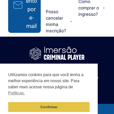
ento
Como
comprar o
por
Posso
ingresso?
e-
cancelar
minha
mail
inscrição?
© 2026 Criminal Player
Políticas
– Florianópolis/SC
Termos de uso
Utilizamos cookies para que você tenha a
Fale com Suporte
melhor experiência em nosso site. Para
saber mais acesse nossa página de
Políticas.
Confirmar