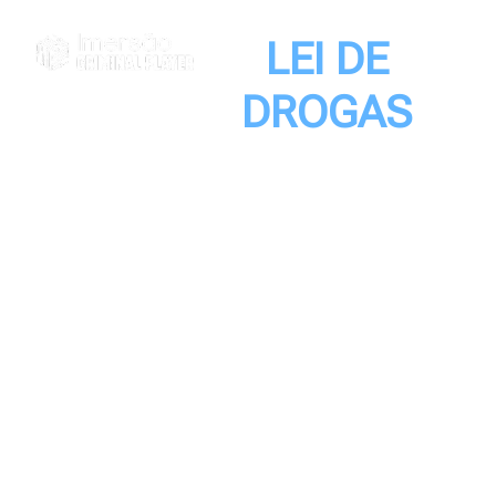
LEI DE
DROGAS
COMO ATUAR
EM
PROCESSOS DE
LEI DE DROGAS
E GRANDES
OPERAÇÕES
É ensinar como
atuar