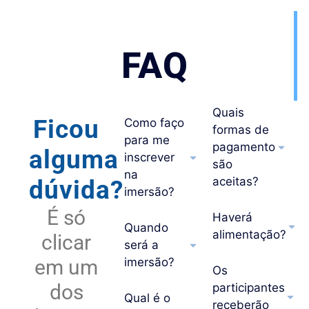
FAQ
Quais
Ficou
Como faço
formas de
para me
pagamento
alguma
inscrever
são
na
aceitas?
dúvida?
imersão?
É só
Haverá
Quando
alimentação?
clicar
será a
em um
imersão?
Os
dos
participantes
Qual é o
receberão