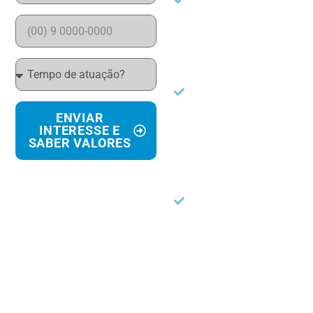
Atuação defensiva
na investigação
criminal e nas
grandes operações
policiais
Estratégias
envolvendo delação
ENVIAR
premiada, agente
INTERESSE E
SABER VALORES
infiltrado, escuta
ambiental e prova
digital
Como questionar
cadeia de custódia,
legalidade da prova
e elementos
produzidos na
investigação