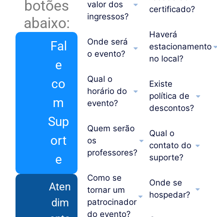
botões
valor dos
certificado?
ingressos?
abaixo:
Haverá
Onde será
Fal
estacionamento
o evento?
no local?
e
Qual o
co
Existe
horário do
política de
m
evento?
descontos?
Sup
Quem serão
Qual o
ort
os
contato do
professores?
e
suporte?
Como se
Onde se
Aten
tornar um
hospedar?
dim
patrocinador
do evento?