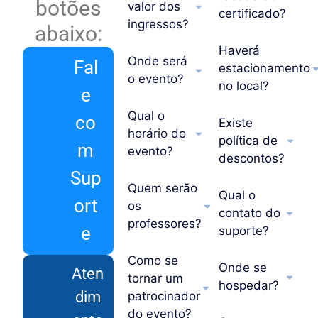
botões
valor dos
certificado?
ingressos?
abaixo:
Haverá
Onde será
Fal
estacionamento
o evento?
no local?
e
Qual o
co
Existe
horário do
política de
m
evento?
descontos?
Sup
Quem serão
Qual o
ort
os
contato do
professores?
e
suporte?
Como se
Onde se
Aten
tornar um
hospedar?
dim
patrocinador
do evento?