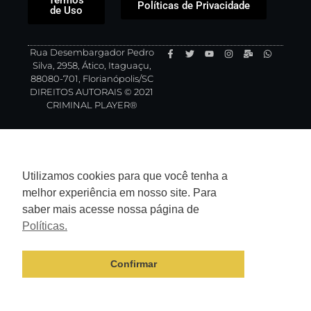
Termos
Políticas de Privacidade
de Uso
Rua Desembargador Pedro
Silva, 2958, Ático, Itaguaçu,
88080-701, Florianópolis/SC
DIREITOS AUTORAIS © 2021
CRIMINAL PLAYER®
Utilizamos cookies para que você tenha a
melhor experiência em nosso site. Para
saber mais acesse nossa página de
Políticas.
Confirmar