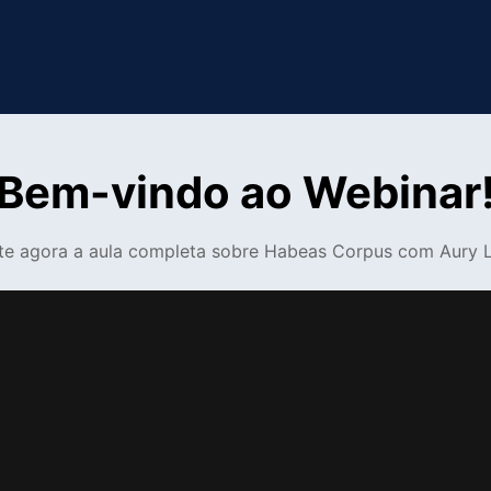
Bem-vindo ao Webinar
te agora a aula completa sobre Habeas Corpus com Aury L